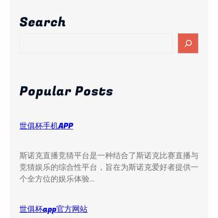
Search
S
e
a
r
c
Popular Posts
h
世俱杯手机APP
斯诺克直播竞猜平台是一种结合了斯诺克比赛直播与
竞猜娱乐的综合性平台，旨在为斯诺克爱好者提供一
个全方位的娱乐体验…
世俱杯app官方网站