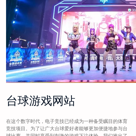
台球游戏网站
在这个数字时代，电子竞技已经成为一种备受瞩目的体育
竞技项目。为了让广大台球爱好者能够更加便捷地参与台
球比赛，并同时享受到刺激的游戏下注体验，我们推出了