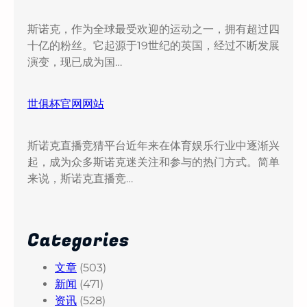
斯诺克，作为全球最受欢迎的运动之一，拥有超过四
十亿的粉丝。它起源于19世纪的英国，经过不断发展
演变，现已成为国…
世俱杯官网网站
斯诺克直播竞猜平台近年来在体育娱乐行业中逐渐兴
起，成为众多斯诺克迷关注和参与的热门方式。简单
来说，斯诺克直播竞…
Categories
文章
(503)
新闻
(471)
资讯
(528)