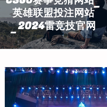
CSGO赛事竞猜网站_
英雄联盟投注网站
_2024雷竞技官网