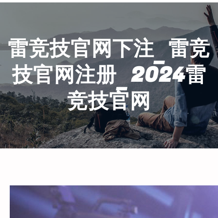
雷竞技官网下注_雷竞
技官网注册_2024雷
竞技官网