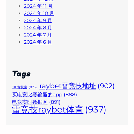
2024 年 11 月
2024 年 10 月
2024 年 9 月
2024 年 8 月
2024 年 7 月
2024 年 6 月
Tags
raybet雷竞技地址
(902)
JJB竞技宝
(873)
买电竞比赛输赢的app
(888)
电竞实时数据网
(891)
雷竞技raybet体育
(937)