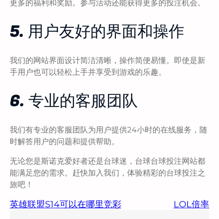
更多的福利和奖励。参与活动还能获得更多的投注机会。
5. 用户友好的界面和操作
我们的网站界面设计简洁清晰，操作简便易懂。即使是新
手用户也可以轻松上手并享受到游戏的乐趣。
6. 专业的客服团队
我们有专业的客服团队为用户提供24小时的在线服务，随
时解答用户的问题和提供帮助。
无论您是斯诺克爱好者还是台球迷，台球台球投注网站都
能满足您的需求。赶快加入我们，体验精彩的台球投注之
旅吧！
英雄联盟S14可以在哪里竞彩
LOL倍率