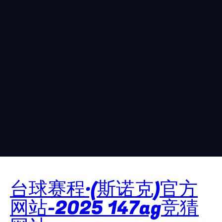
跳
至
台球赛程·(斯诺克)官方
内
网站-2025 147ag竞猜
容