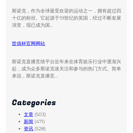
斯诺克，作为全球最受欢迎的运动之一，拥有超过四
十亿的粉丝。它起源于19世纪的英国，经过不断发展
演变，现已成为国…
世俱杯官网网站
斯诺克直播竞猜平台近年来在体育娱乐行业中逐渐兴
起，成为众多斯诺克迷关注和参与的热门方式。简单
来说，斯诺克直播竞…
Categories
文章
(503)
新闻
(471)
资讯
(528)