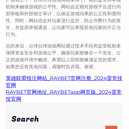
机制来确保游戏的公平性。网站会定期对游戏平台进行内
部审核和外部独立审计，以保证游戏结果的公正性和透明
性。同时，网站也会对玩家进行监控，防止作弊行为的发
生，并提供举报通道，让玩家可以举报其他玩家的不正当
行为。
总的来说，台球台球游戏网站通过技术手段和监管机制来
保障资金安全和游戏公平，确保玩家能够在一个安全、公
正的游戏环境中畅游。希望以上回答能够满足您的需求。
如果您还有其他问题，请随时告诉我。谢谢。
英雄联盟投注网站_RAYBET官网注册_2024雷竞技
官网
RAYBET官网地址_RAYBETapp网页版_2024雷竞
技官网
Search
S