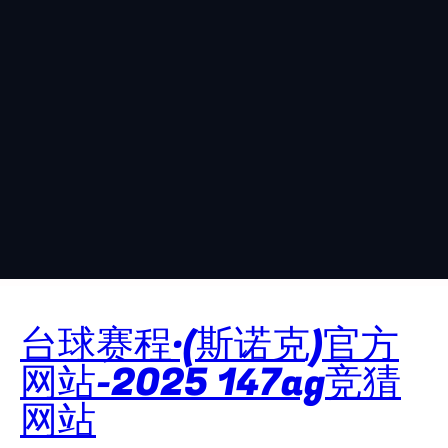
跳
至
台球赛程·(斯诺克)官方
内
网站-2025 147ag竞猜
容
网站