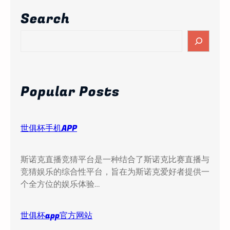
Search
S
e
a
r
c
Popular Posts
h
世俱杯手机APP
斯诺克直播竞猜平台是一种结合了斯诺克比赛直播与
竞猜娱乐的综合性平台，旨在为斯诺克爱好者提供一
个全方位的娱乐体验…
世俱杯app官方网站