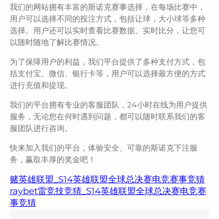
我们的网站拥有丰富的斯诺克赛事选择，在每场比赛中，
用户可以选择不同的投注方式，包括让球，大小球等多种
选择。用户还可以实时查看比赛数据、实时比分，让您可
以随时随地了解比赛情况。
为了保障用户的利益，我们平台提供了多种支付方式，包
括支付宝、微信、银行卡等，用户可以选择最方便的方式
进行充值和提现。
我们的平台拥有专业的客服团队，24小时在线为用户提供
服务，无论您在何时遇到问题，都可以随时联系我们的客
服团队进行咨询。
快来加入我们的平台，体验安全、可靠的斯诺克下注服
务，赢取丰厚的奖金吧！
赌英雄联盟_S14英雄联盟全球总决赛电竞赛事竞猜
raybet雷竞技竞猜_S14英雄联盟全球总决赛电竞赛
事竞猜